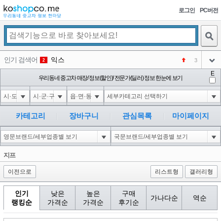
로그인
PC버전
검색
인기 검색어
익스
3
2
아이콘
E
미끄럼방지
우리동네 중고차 매장/ 정보(할인)/ 전문가(딜러) 정보 한눈에 보기
NEW
3
아이콘
대성설렁탕
-16
4
아이콘
대성
1
5
카테고리
장바구니
관심목록
마이페이지
아이콘
강남면옥
NEW
6
아이콘
코샵
NEW
1
지프
아이콘
이전으로
리스트형
갤러리형
인기
낮은
높은
구매
가나다순
역순
랭킹순
가격순
가격순
후기순