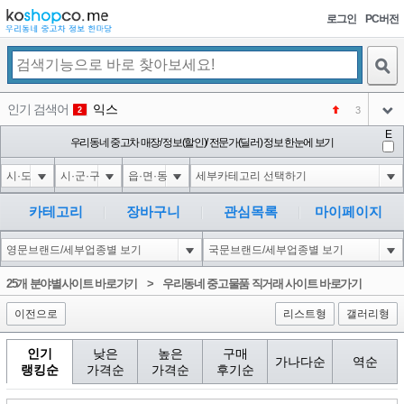
로그인
PC버전
검색
인기 검색어
익스
3
2
아이콘
E
미끄럼방지
우리동네 중고차 매장/ 정보(할인)/ 전문가(딜러) 정보 한눈에 보기
NEW
3
아이콘
대성설렁탕
-16
4
아이콘
대성
1
5
카테고리
장바구니
관심목록
마이페이지
아이콘
강남면옥
NEW
6
아이콘
코샵
NEW
1
25개 분야별사이트 바로가기
>
우리동네 중고물품 직거래 사이트 바로가기
아이콘
이전으로
리스트형
갤러리형
인기
낮은
높은
구매
가나다순
역순
랭킹순
가격순
가격순
후기순