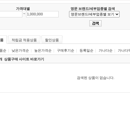
가격대별
영문 브랜드/세부업종별 검색
~
품
적립금 적용상품
할인상품
품순
|
낮은가격순
|
높은가격순
|
구매후기순
|
등록일순
|
가나다순
|
가나다
0개
상품구매 사이트 바로가기
검색된 상품이 없습니다.