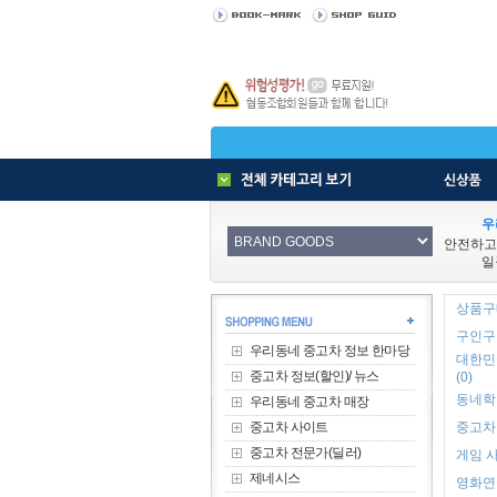
우
안전하고
일
상품구매
구인구직
우리동네 중고차 정보 한마당
대한민
중고차 정보(할인)/ 뉴스
(0)
동네학원
우리동네 중고차 매장
중고차 사이트
중고차 
중고차 전문가(딜러)
게임 사
제네시스
영화연극