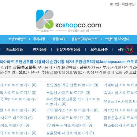
리아파트 우편번호를 이용하여 순간이동 하자! 우편번호5자리.koshopco.com 으로 G
 건강한
상품/중고물품
, 우리동네
가게
(문앞배달),
전문가
(재능기부/강사/1인지식기업
꾼-정치인),
정보
(커뮤니티/생활정보/할인정보/홍보)가 항상 여러분 곁에 있는 곳!
코샵
 사이트 바로가기 (0)
성인안전19금 상품 바로가기 (0)
가게배달 사이트 바로
 사이트 바로가기 (0)
부동산 사이트 바로가기 (0)
숙박시설 사이트 바로
국 Top 사이트 바로가기
우리동네 중고물품 직거래 사이트
유튜브 TV 사이트 바
바로가기 (0)
 사이트 바로가기 (0)
과외/클래스 사이트 바로가기 (0)
이사업체 사이트 바로
사이트 바로가기 (0)
렌터카 사이트 바로가기 (0)
물류운송 사이트 바로
이트 바로가기 (0)
TV 방송 사이트 바로가기 (0)
북스/Books 사이트 
 사이트 바로가기 (0)
결혼중매 사이트 바로가기 (0)