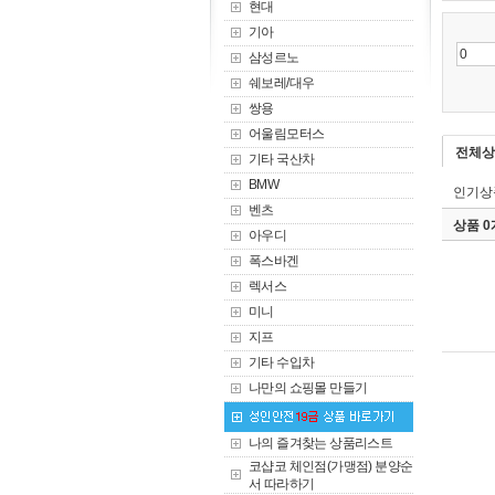
현대
기아
삼성르노
쉐보레/대우
쌍용
어울림모터스
전체상
기타 국산차
BMW
인기상
벤츠
상품 
아우디
폭스바겐
렉서스
미니
지프
기타 수입차
나만의 쇼핑몰 만들기
나의 즐겨찾는 상품리스트
코샵코 체인점(가맹점) 분양순
서 따라하기