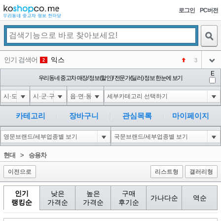
로그인
PC버전
검색
인기 검색어
익스
3
2
아이콘
E
미끄럼방지
우리동네 중고차 매장/ 정보(할인)/ 전문가(딜러) 정보 한눈에 보기
NEW
3
아이콘
대성설렁탕
-16
4
아이콘
대성
1
5
카테고리
장바구니
관심목록
마이페이지
아이콘
강남면옥
NEW
6
아이콘
코샵
NEW
1
현대
>
승용차
아이콘
이전으로
리스트형
갤러리형
인기
낮은
높은
구매
가나다순
역순
랭킹순
가격순
가격순
후기순