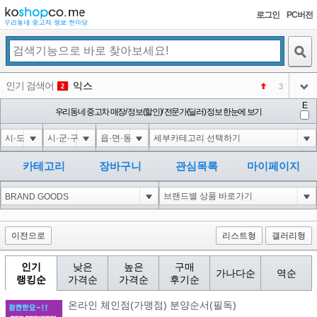
로그인
PC버전
검색
인기 검색어
익스
3
2
아이콘
E
미끄럼방지
우리동네 중고차 매장/ 정보(할인)/ 전문가(딜러) 정보 한눈에 보기
NEW
3
아이콘
대성설렁탕
-16
4
아이콘
대성
1
5
카테고리
장바구니
관심목록
마이페이지
아이콘
강남면옥
NEW
6
아이콘
코샵
NEW
1
아이콘
이전으로
리스트형
갤러리형
인기
낮은
높은
구매
가나다순
역순
랭킹순
가격순
가격순
후기순
온라인 체인점(가맹점) 분양순서(필독)