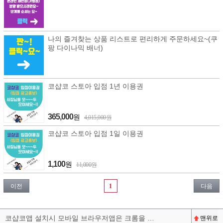
나의 즐겨찾는 상품 리스트로 편리하게 주문하세요~(쿠
팡 다이나믹 배너)
코샵코 스토아 입점 1년 이용권
365,000
원
4,015,000원
코샵코 스토아 입점 1일 이용권
1,100
원
11,000원
이전
1
다음
코샵코앱 설치시 모바일 브라우저앱은 크롬을 권장합니다^^
맨위로